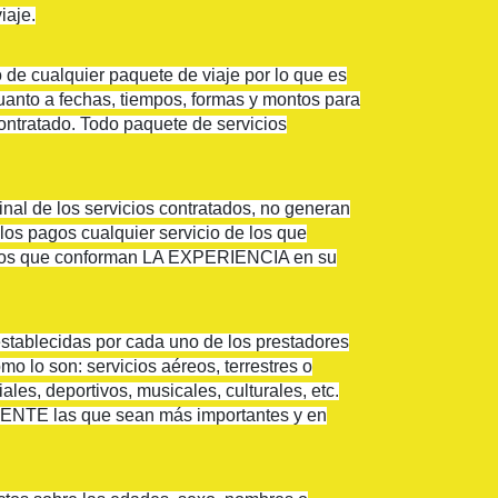
iaje.
o de cualquier paquete de viaje por lo que es
uanto a fechas, tiempos, formas y montos para
contratado. Todo paquete de servicios
final de los servicios contratados, no generan
os pagos cualquier servicio de los que
grados que conforman LA EXPERIENCIA en su
stablecidas por cada uno de los prestadores
 lo son: servicios aéreos, terrestres o
ales, deportivos, musicales, culturales, etc.
LIENTE las que sean más importantes y en