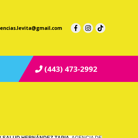
iencias.levita@gmail.com
(443) 473-2992
R SALUD HERNÁNDEZ TAPIA
, AGENCIA DE