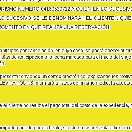
URISMO NÚMERO 04160530712 A QUIEN EN LO SUCESI
 LO SUCESIVO SE LE DENOMINARA
“EL CLIENTE”
, QUI
 MOMENTO EN QUE REALIZA UNA RESERVACIÓN:
icipos por cancelación, en cuyo caso, se podrá ofrecer al clie
días de anticipación a la fecha marcada para el inicio del viaj
ón.
presentar enviando un correo electrónico, explicando los motivo
LEVITA TOURS informará a través del mismo medio, la aceptació
aje el cliente no realiza el pago total del costo de la experienci
orte pagado por el cliente, si este no se presenta a tiempo en 