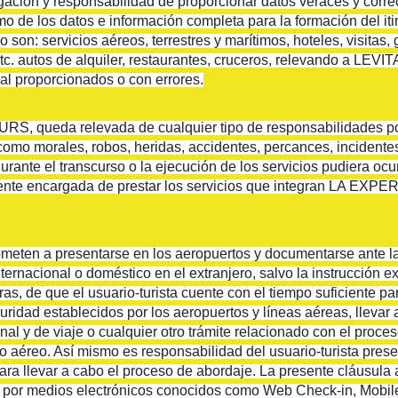
ación y responsabilidad de proporcionar datos veraces y corre
mo de los datos e información completa para la formación del itin
 son: servicios aéreos, terrestres y marítimos, hoteles, visitas,
 etc. autos de alquiler, restaurantes, cruceros, relevando a LE
al proporcionados o con errores.
S, queda relevada de cualquier tipo de responsabilidades p
 como morales, robos, heridas, accidentes, percances, incidente
urante el transcurso o la ejecución de los servicios pudiera o
e encargada de prestar los servicios que integran LA EXPERIE
meten a presentarse en los aeropuertos y documentarse ante la
nternacional o doméstico en el extranjero, salvo la instrucción 
tras, de que el usuario-turista cuente con el tiempo suficiente 
uridad establecidos por los aeropuertos y líneas aéreas, llevar
al y de viaje o cualquier otro trámite relacionado con el proc
o aéreo. Así mismo es responsabilidad del usuario-turista pres
ra llevar a cabo el proceso de abordaje. La presente cláusula a
 por medios electrónicos conocidos como Web Check-in, Mobile 