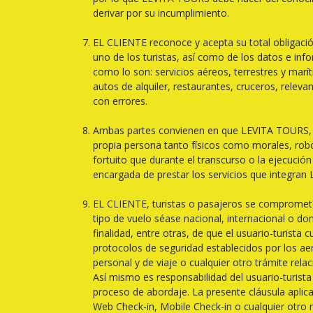
derivar por su incumplimiento.
EL CLIENTE reconoce y acepta su total obligació
uno de los turistas, así como de los datos e info
como lo son: servicios aéreos, terrestres y maríti
autos de alquiler, restaurantes, cruceros, rele
con errores.
Ambas partes convienen en que LEVITA TOURS, q
propia persona tanto físicos como morales, robo
fortuito que durante el transcurso o la ejecuci
encargada de prestar los servicios que integran 
EL CLIENTE, turistas o pasajeros se compromete
tipo de vuelo séase nacional, internacional o do
finalidad, entre otras, de que el usuario-turist
protocolos de seguridad establecidos por los ae
personal y de viaje o cualquier otro trámite re
Así mismo es responsabilidad del usuario-turista
proceso de abordaje. La presente cláusula apli
Web Check-in, Mobile Check-in o cualquier otro m