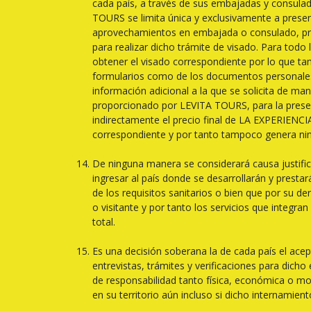
cada país, a través de sus embajadas y consulad
TOURS se limita única y exclusivamente a presen
aprovechamientos en embajada o consulado, pre
para realizar dicho trámite de visado. Para tod
obtener el visado correspondiente por lo que tam
formularios como de los documentos personales q
información adicional a la que se solicita de ma
proporcionado por LEVITA TOURS, para la presen
indirectamente el precio final de LA EXPERIENCI
correspondiente y por tanto tampoco genera nin
De ninguna manera se considerará causa justific
ingresar al país donde se desarrollarán y presta
de los requisitos sanitarios o bien que por su de
o visitante y por tanto los servicios que integ
total.
Es una decisión soberana la de cada país el acept
entrevistas, trámites y verificaciones para dich
de responsabilidad tanto física, económica o mor
en su territorio aún incluso si dicho internamient