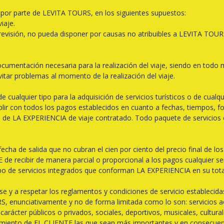
 por parte de LEVITA TOURS, en los siguientes supuestos:
iaje.
evisión, no pueda disponer por causas no atribuibles a LEVITA TOURS 
cumentación necesaria para la realización del viaje, siendo en todo
vitar problemas al momento de la realización del viaje.
 cualquier tipo para la adquisición de servicios turísticos o de cualq
lir con todos los pagos establecidos en cuanto a fechas, tiempos, f
otal de LA EXPERIENCIA de viaje contratado. Todo paquete de servicios
fecha de salida que no cubran el cien por ciento del precio final de l
e recibir de manera parcial o proporcional a los pagos cualquier se
upo de servicios integrados que conforman LA EXPERIENCIA en su tota
y a respetar los reglamentos y condiciones de servicio establecidas
 enunciativamente y no de forma limitada como lo son: servicios aére
arácter públicos o privados, sociales, deportivos, musicales, culturale
iento de EL CLIENTE las que sean más importantes y en consecuenci