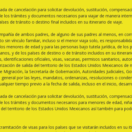
ada de cancelación para solicitar devolución, sustitución, compensa
e los trámites y documentos necesarios para viajar de manera interna
es de tránsito o destino final incluidos en su itinerario de viaje.
ompañía de ambos padres, de alguno de sus padres al menos, en comp
 sin vínculo familiar, incluso si el menor viaja solo, es responsabi
a los menores de edad y para las personas bajo tutela jurídica, de l
os, y de los países de destino o de tránsito incluidos en su itinerari
dentificaciones oficiales, visas, vacunas, permisos sanitarios, autor
ización de salida del territorio de los Estados Unidos Mexicanos de n
de Migración, la Secretaría de Gobernación, Autoridades Judiciales, G
n general por las leyes, mandatos, ordenanzas, resoluciones o conde
ualquier tiempo previo a la fecha de salida, incluso en el inicio, desar
ada de cancelación para solicitar devolución, sustitución, compensa
de los trámites y documentos necesarios para menores de edad, niñas
a del territorio de los Estados Unidos Mexicanos así también para poder
amitación de visas para los países que se visitarán incluidos en su i