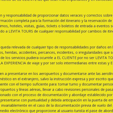
n y responsabilidad de proporcionar datos veraces y correctos sobre
rmación completa para la formación del itinerario y la reservación de 
mos, hoteles, visitas, guías, tickets o boletos de entrada a eventos so
vando a LEVITA TOURS de cualquier responsabilidad por cambios de it
ueda relevada de cualquier tipo de responsabilidades por daños en 
s, heridas, accidentes, percances, incidentes, o irregularidades qu
ón de los servicios pudiera ocurrirle a EL CLIENTE por no ser LEVITA
LA EXPERIENCIA de viaje y por ser solo intermediarias entre estas y 
n a presentarse en los aeropuertos y documentarse ante las aerolíne
méstico en el extranjero, salvo la instrucción expresa y por escrito q
a cuente con el tiempo suficiente para: tomar turno y documentar per
ropuertos y líneas aéreas, llevar a cabo revisiones personales de pa
lacionado con el proceso de documentación y abordaje establecido por
 presentarse con puntualidad y debida anticipación en la puerta de e
ca invariablemente en el caso de la documentación previa de vuelo d
edio electrónico que proporcione al usuario-turista el pase de aborda