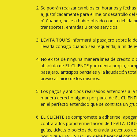
Se podrán realizar cambios en horarios y fechas
a) Justificadamente para el mejor desarrollo del v
b) Cuando, pese a haber obrado con la debida pr
transportes, entradas u otros servicios.
LEVITA TOURS informará al pasajero sobre la do
llevarla consigo cuando sea requerida, a fin de e
No existe de ninguna manera línea de crédito o de
absoluta de EL CLIENTE por cuenta propia, cump
pasajero, anticipos parciales y la liquidación t
previo al inicio de los mismos.
Los pagos y anticipos realizados anteriores a la 
manera derecho alguno por parte de EL CLIENTE d
en el perfecto entendido que se contrata un gr
EL CLIENTE se compromete a adherirse, apegarse 
contratados por intermediación de LEVITA TOURS,
guías, tickets o boletos de entrada a eventos de c
por lo que LEVITA TOURS debe hacer del conocim