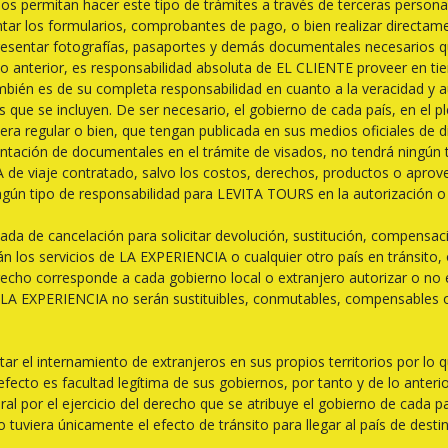
os permitan hacer este tipo de trámites a través de terceras persona
tar los formularios, comprobantes de pago, o bien realizar directam
sentar fotografías, pasaportes y demás documentales necesarios que
o lo anterior, es responsabilidad absoluta de EL CLIENTE proveer en 
bién es de su completa responsabilidad en cuanto a la veracidad y au
ue se incluyen. De ser necesario, el gobierno de cada país, en el ple
nera regular o bien, que tengan publicada en sus medios oficiales de 
tación de documentales en el trámite de visados, no tendrá ningún t
A de viaje contratado, salvo los costos, derechos, productos o apro
gún tipo de responsabilidad para LEVITA TOURS en la autorización o 
ada de cancelación para solicitar devolución, sustitución, compensa
rán los servicios de LA EXPERIENCIA o cualquier otro país en tránsito
recho corresponde a cada gobierno local o extranjero autorizar o no el 
ran LA EXPERIENCIA no serán sustituibles, conmutables, compensables
ar el internamiento de extranjeros en sus propios territorios por lo q
o efecto es facultad legítima de sus gobiernos, por tanto y de lo ante
al por el ejercicio del derecho que se atribuye el gobierno de cada pa
o tuviera únicamente el efecto de tránsito para llegar al país de destin