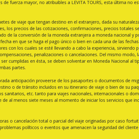
nes de fuerza mayor, no atribuibles a LEVITA TOURS, esta última no es
etes de viaje que tengan destino en el extranjero, dada su naturalez
ones, los precios de las cotizaciones, confirmaciones, precios totale
ultado de la conversión de la moneda extranjera a moneda nacional 
y fecha en que se haga el pago único o bien en cada una de las fechas
s con los cuales se esté llevando a cabo la experiencia, sirviendo p
, compensaciones, penalizaciones o cancelaciones. Del mismo modo, 
 ser cumplidas en ésta, se deben solventar en Moneda Nacional al ti
ambas partes.
ada anticipación proveerse de los pasaportes o documentos de migra
tino o de tránsito incluidos en su itinerario de viaje o bien de su p
sos sanitarios, etc. tanto para viajes nacionales, internacionales o d
e de al menos siete meses al momento de iniciar los servicios que i
:
s o cancelación total o parcial del viaje originadas por caso fortu
problemas políticos o eventos que amenacen la seguridad del cliente